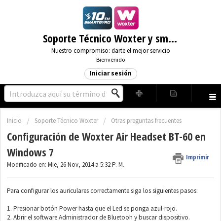
Soporte Técnico Woxter y smartGyro
Nuestro compromiso: darte el mejor servicio
Bienvenido
Iniciar sesión
Inicio
Soporte Técnico Woxter
Otras preguntas frecuentes
Configuración de Woxter Air Headset BT-60 en
Windows 7
Imprimir
Modificado en: Mie, 26 Nov, 2014 a 5:32 P. M.
Para configurar los auriculares correctamente siga los siguientes pasos:
1.
Presionar botón Power hasta que el Led se ponga azul-rojo.
2.
Abrir el software Administrador de Bluetooh y buscar dispositivo.