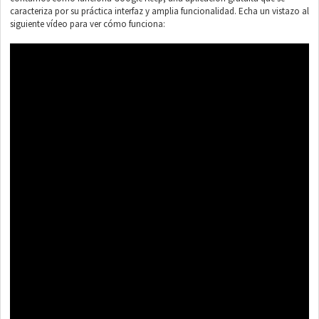
caracteriza por su práctica interfaz y amplia funcionalidad. Echa un vistazo al
siguiente vídeo para ver cómo funciona: