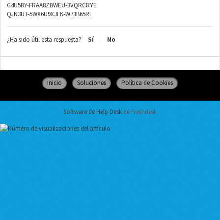
G4U5BY-FRAA8ZBWEU-3VQRCRYE
QJN3UT-5WX6U9XJFK-W73B65RL
¿Ha sido útil esta respuesta?
Sí
No
Inicio
Soluciones
Política de Cookies
Software de Help Desk
de Freshdesk